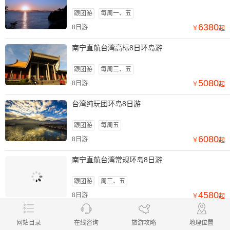
跟团游
每周一、五
6380
8日游
￥
起
南宁直航台湾高标8日环岛游
跟团游
每周三、五
5080
8日游
￥
起
台湾纯玩团环岛8日游
跟团游
每周五
6080
8日游
￥
起
南宁直航台湾常规环岛8日游
跟团游
周三、五
4580
8日游
￥
起
查看更多线路
在线咨询
网站目录
在线咨询
旅游攻略
地理位置