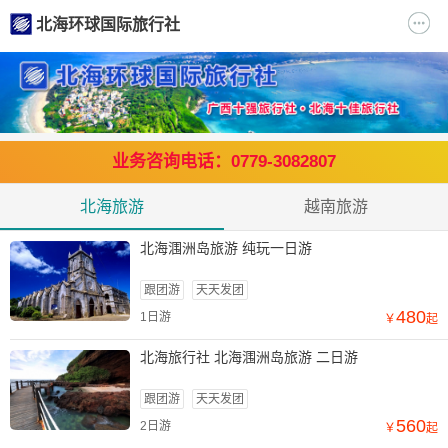
北海环球国际旅行社
业务咨询电话：0779-3082807
北海旅游
越南旅游
北海涠洲岛旅游 纯玩一日游
跟团游
天天发团
480
1日游
￥
起
北海旅行社 北海涠洲岛旅游 二日游
跟团游
天天发团
560
2日游
￥
起