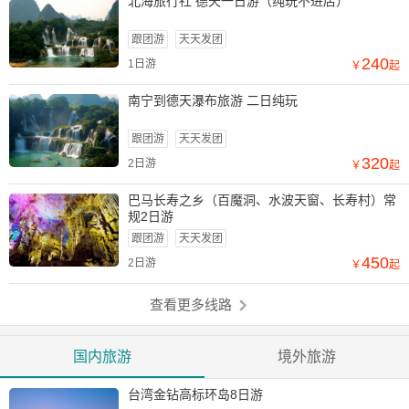
北海旅行社 德天一日游（纯玩不进店）
跟团游
天天发团
240
1日游
￥
起
南宁到德天瀑布旅游 二日纯玩
跟团游
天天发团
320
2日游
￥
起
巴马长寿之乡（百魔洞、水波天窗、长寿村）常
规2日游
跟团游
天天发团
450
2日游
￥
起
查看更多线路
国内旅游
境外旅游
台湾金钻高标环岛8日游