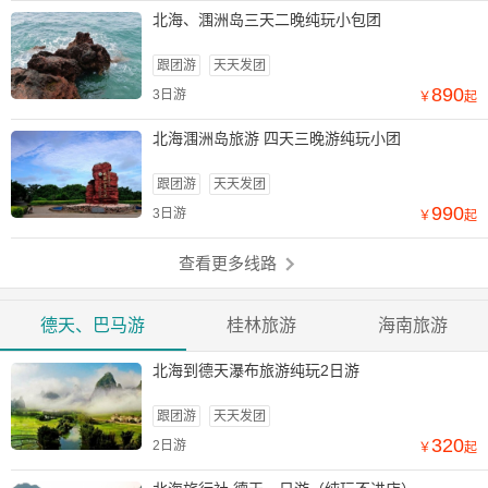
北海、涠洲岛三天二晚纯玩小包团
跟团游
天天发团
890
3日游
￥
起
北海涠洲岛旅游 四天三晚游纯玩小团
跟团游
天天发团
990
3日游
￥
起
查看更多线路
德天、巴马游
桂林旅游
海南旅游
北海到德天瀑布旅游纯玩2日游
跟团游
天天发团
320
2日游
￥
起