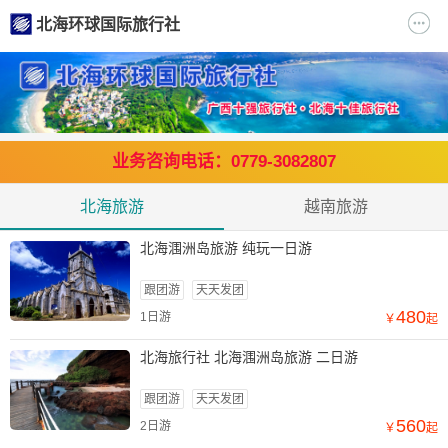
北海环球国际旅行社
业务咨询电话：0779-3082807
北海旅游
越南旅游
北海涠洲岛旅游 纯玩一日游
跟团游
天天发团
480
1日游
￥
起
北海旅行社 北海涠洲岛旅游 二日游
跟团游
天天发团
560
2日游
￥
起