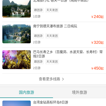
北海旅行社 德天一日游（纯玩不进店）
跟团游
天天发团
240
1日游
￥
起
南宁到德天瀑布旅游 二日纯玩
跟团游
天天发团
320
2日游
￥
起
巴马长寿之乡（百魔洞、水波天窗、长寿村）常
规2日游
跟团游
天天发团
450
2日游
￥
起
查看更多线路
国内旅游
境外旅游
台湾金钻高标环岛8日游