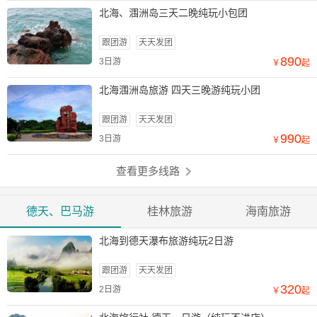
北海、涠洲岛三天二晚纯玩小包团
跟团游
天天发团
890
3日游
￥
起
北海涠洲岛旅游 四天三晚游纯玩小团
跟团游
天天发团
990
3日游
￥
起
查看更多线路
德天、巴马游
桂林旅游
海南旅游
北海到德天瀑布旅游纯玩2日游
跟团游
天天发团
320
2日游
￥
起