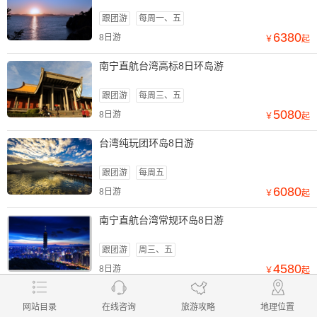
跟团游
每周一、五
6380
8日游
￥
起
南宁直航台湾高标8日环岛游
跟团游
每周三、五
5080
8日游
￥
起
台湾纯玩团环岛8日游
跟团游
每周五
6080
8日游
￥
起
南宁直航台湾常规环岛8日游
跟团游
周三、五
4580
8日游
￥
起
查看更多线路
在线咨询
网站目录
在线咨询
旅游攻略
地理位置