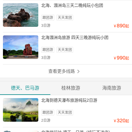
北海、涠洲岛三天二晚纯玩小包团
跟团游
天天发团
890
3日游
￥
起
北海涠洲岛旅游 四天三晚游纯玩小团
跟团游
天天发团
990
3日游
￥
起
查看更多线路
德天、巴马游
桂林旅游
海南旅游
北海到德天瀑布旅游纯玩2日游
跟团游
天天发团
320
2日游
￥
起