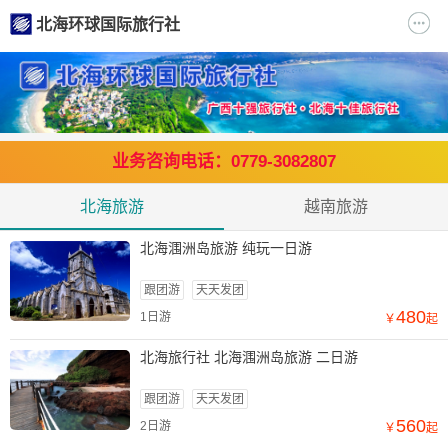
北海环球国际旅行社
业务咨询电话：0779-3082807
北海旅游
越南旅游
北海涠洲岛旅游 纯玩一日游
跟团游
天天发团
480
1日游
￥
起
北海旅行社 北海涠洲岛旅游 二日游
跟团游
天天发团
560
2日游
￥
起