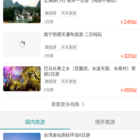
北海旅行社 德天一日游（纯玩不进店）
跟团游
天天发团
240
1日游
￥
起
南宁到德天瀑布旅游 二日纯玩
跟团游
天天发团
320
2日游
￥
起
巴马长寿之乡（百魔洞、水波天窗、长寿村）常
规2日游
跟团游
天天发团
450
2日游
￥
起
查看更多线路
国内旅游
境外旅游
台湾金钻高标环岛8日游