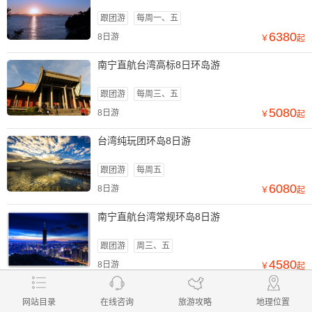
跟团游
每周一、五
6380
8日游
￥
起
南宁直航台湾高标8日环岛游
跟团游
每周三、五
5080
8日游
￥
起
台湾纯玩团环岛8日游
跟团游
每周五
6080
8日游
￥
起
南宁直航台湾常规环岛8日游
跟团游
周三、五
4580
8日游
￥
起
查看更多线路
在线咨询
网站目录
在线咨询
旅游攻略
地理位置