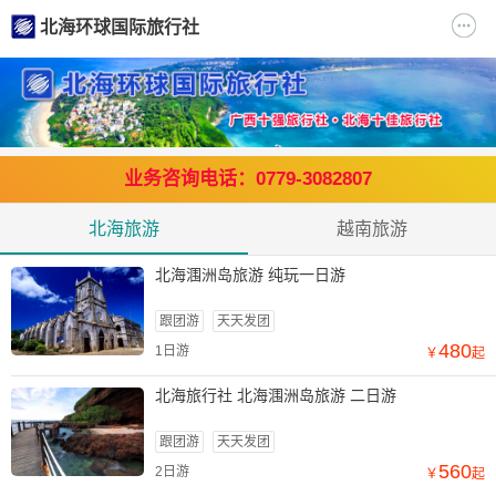
北海环球国际旅行社
业务咨询电话：0779-3082807
北海旅游
越南旅游
北海涠洲岛旅游 纯玩一日游
跟团游
天天发团
480
1日游
￥
起
北海旅行社 北海涠洲岛旅游 二日游
跟团游
天天发团
560
2日游
￥
起