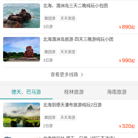
北海、涠洲岛三天二晚纯玩小包团
跟团游
天天发团
890
3日游
￥
起
北海涠洲岛旅游 四天三晚游纯玩小团
跟团游
天天发团
990
3日游
￥
起
查看更多线路
德天、巴马游
桂林旅游
海南旅游
北海到德天瀑布旅游纯玩2日游
跟团游
天天发团
320
2日游
￥
起