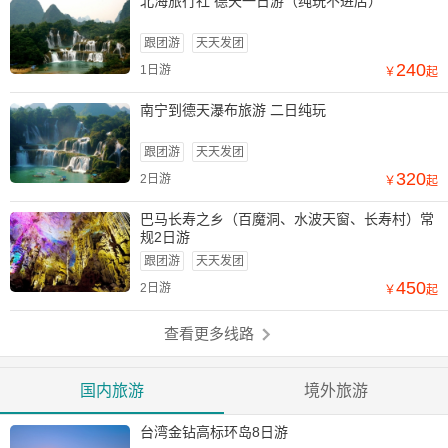
北海旅行社 德天一日游（纯玩不进店）
跟团游
天天发团
240
1日游
￥
起
南宁到德天瀑布旅游 二日纯玩
跟团游
天天发团
320
2日游
￥
起
巴马长寿之乡（百魔洞、水波天窗、长寿村）常
规2日游
跟团游
天天发团
450
2日游
￥
起
查看更多线路
国内旅游
境外旅游
台湾金钻高标环岛8日游