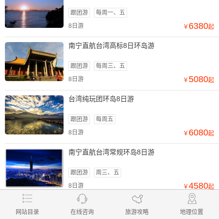
跟团游
每周一、五
6380
8日游
￥
起
南宁直航台湾高标8日环岛游
跟团游
每周三、五
5080
8日游
￥
起
台湾纯玩团环岛8日游
跟团游
每周五
6080
8日游
￥
起
南宁直航台湾常规环岛8日游
跟团游
周三、五
4580
8日游
￥
起
查看更多线路
在线咨询
网站目录
在线咨询
旅游攻略
地理位置