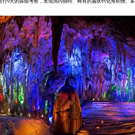
洞进行9天的探险考察，发现洞内独特、稀有的扁状钙化堆积物、