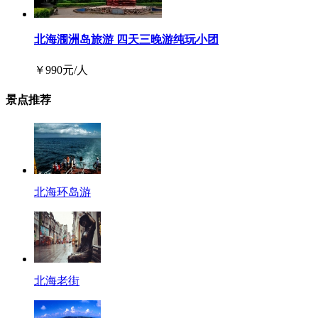
北海涠洲岛旅游 四天三晚游纯玩小团
￥
990
元/人
景点推荐
北海环岛游
北海老街