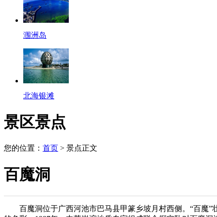
涠洲岛
北海银滩
景区景点
您的位置：
首页
> 景点正文
百魔洞
百魔洞位于广西河池市巴马县甲篆乡坡月村西侧。“百魔”壮