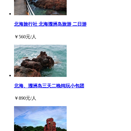
北海旅行社 北海涠洲岛旅游 二日游
￥
560
元/人
北海、涠洲岛三天二晚纯玩小包团
￥
890
元/人