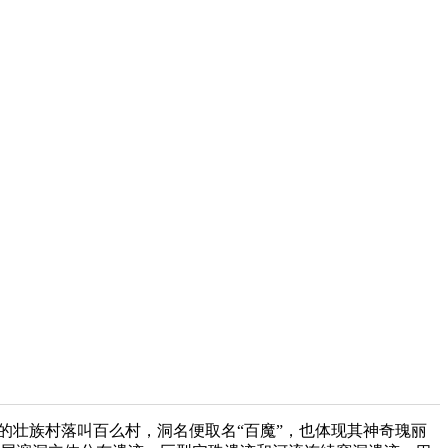
壮族村落叫百么村，洞名便取名“百魔”，也体现其神奇瑰丽