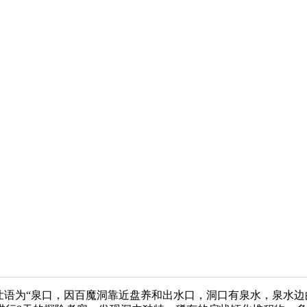
语为“泉口，因百魔洞靠近盘养和出水口，洞口有泉水，泉水边的