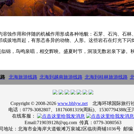
溶蚀作用和伴随的机械作用形成各种地貌：石芽、石沟、石林、
部或拔地而起，有形态各异的动物、人形。这些岩石在灯光下闪
似锦，鸟鸣泉唱，相交辉映。盛夏时节，洞顶无数岩泉下渗。秋
线路
:
北海旅游线路
|
北海到越南旅游线路
|
北海到桂林旅游线路
|
Copyright © 2008-2026
www.bhlyw.net
北海环球国际旅行
电话：0779-3082807、18176081319(周耘)、15307794388(王
在线客服：
Email:719039128@qq.com 传真：0779-3080563
司地址：北海市金海岸大道银滩万泉城2区临街商铺1036号 邮编：5