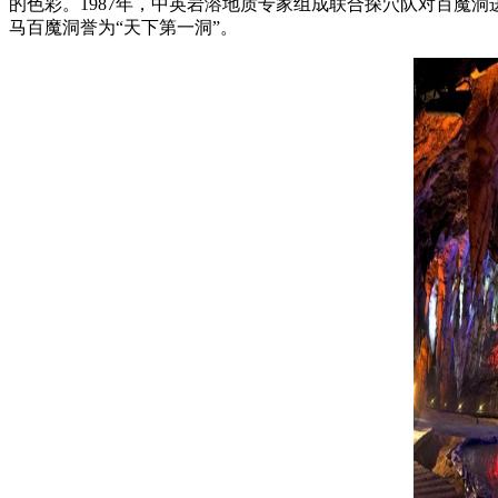
的色彩。1987年，中英岩溶地质专家组成联合探穴队对百魔
马百魔洞誉为“天下第一洞”。