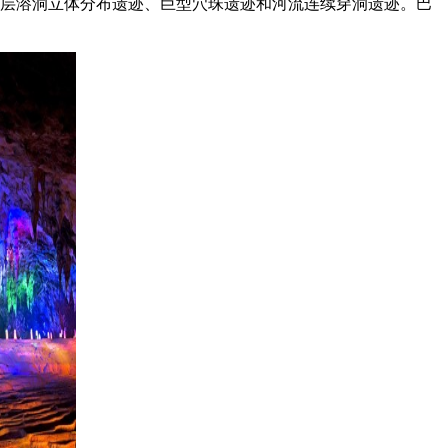
多层溶洞立体分布遗迹、巨型穴珠遗迹和河流连续穿洞遗迹。巴