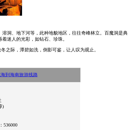
溶洞、地下河等，此种地貌地区，往往奇峰林立。百魔洞是典
烁着迷人的光彩，如钻石、珍珠。
冬之际，潭碧如洗，倒影可鉴，让人叹为观止。
北海到海南旅游线路
社
淳)
36000