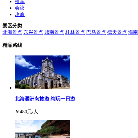
租车
会议
攻略
景区分类
北海景点
东兴景点
越南景点
桂林景点
巴马景点
德天景点
海南
精品路线
北海涠洲岛旅游 纯玩一日游
￥
480
元/人