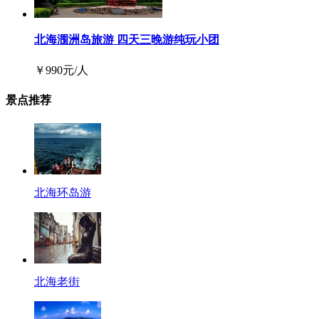
北海涠洲岛旅游 四天三晚游纯玩小团
￥
990
元/人
景点推荐
北海环岛游
北海老街