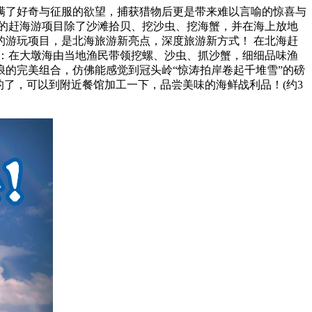
了好奇与征服的欲望，捕获猎物后更是带来难以言喻的惊喜与
的赶海游项目除了沙滩拾贝、挖沙虫、挖海蟹，并在海上放地
游玩项目，是北海旅游新亮点，深度旅游新方式！ 在北海赶
：在大墩海由当地渔民带领挖螺、沙虫、抓沙蟹，细细品味渔
的完美组合，仿佛能感觉到冠头岭“惊涛拍岸卷起千堆雪”的磅
了，可以到附近餐馆加工一下，品尝美味的海鲜战利品！(约3