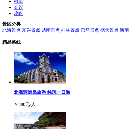
租车
会议
攻略
景区分类
北海景点
东兴景点
越南景点
桂林景点
巴马景点
德天景点
海南
精品路线
北海涠洲岛旅游 纯玩一日游
￥
480
元/人