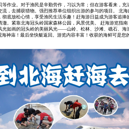
等作业。对于渔民是辛勤劳作，习以为常；但在游客看来，充满
交流，去捕获猎物。强烈推荐单位组织出游的参与的项目。 北海
，彻底放松心情，享受渔民生活乐趣！赶海游日益成为游客追捧的
清澈。紧靠北海冠头岭国家森林公园，风景优美。 赶海游览指南
风光如画的冠头岭的美丽风光——山岭、松林、沙滩、礁石、海浪
观海神庙！最后坐快艇返回。游览内容丰富！收获的海鲜可是您的