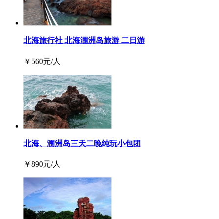
北海旅行社 北海涠洲岛旅游 二日游
￥
560
元/人
北海、涠洲岛三天二晚纯玩小包团
￥
890
元/人