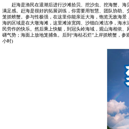
赶海是渔民在退潮后进行沙滩拾贝、挖沙虫、挖海蟹、海贝
满足感。赶海是很好的拓展训练，你需要用智慧、团队协助、
笼抓螃蟹。参与性极强，在这里你能亲近大海，饱览无敌海景
海的区域是在大墩海滩，这里滩涂宽阔、沙细白滩洁净，海水
民劳作的快乐。然后乘上快艇，到冠头岭海域，观山海相依、
礴气势；海面上放地笼捕鱼。后到“海枯石烂”上岸抓螃蟹，参
小时)