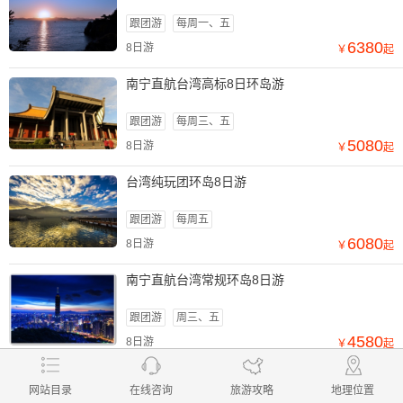
跟团游
每周一、五
6380
8日游
￥
起
南宁直航台湾高标8日环岛游
跟团游
每周三、五
5080
8日游
￥
起
台湾纯玩团环岛8日游
跟团游
每周五
6080
8日游
￥
起
南宁直航台湾常规环岛8日游
跟团游
周三、五
4580
8日游
￥
起
查看更多线路
在线咨询
网站目录
在线咨询
旅游攻略
地理位置