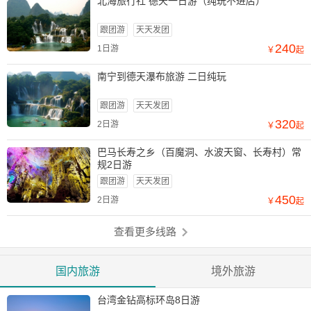
北海旅行社 德天一日游（纯玩不进店）
跟团游
天天发团
240
1日游
￥
起
南宁到德天瀑布旅游 二日纯玩
跟团游
天天发团
320
2日游
￥
起
巴马长寿之乡（百魔洞、水波天窗、长寿村）常
规2日游
跟团游
天天发团
450
2日游
￥
起
查看更多线路
国内旅游
境外旅游
台湾金钻高标环岛8日游