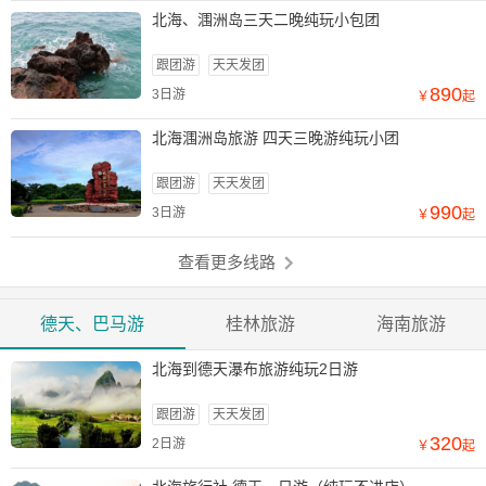
北海、涠洲岛三天二晚纯玩小包团
跟团游
天天发团
890
3日游
￥
起
北海涠洲岛旅游 四天三晚游纯玩小团
跟团游
天天发团
990
3日游
￥
起
查看更多线路
德天、巴马游
桂林旅游
海南旅游
北海到德天瀑布旅游纯玩2日游
跟团游
天天发团
320
2日游
￥
起