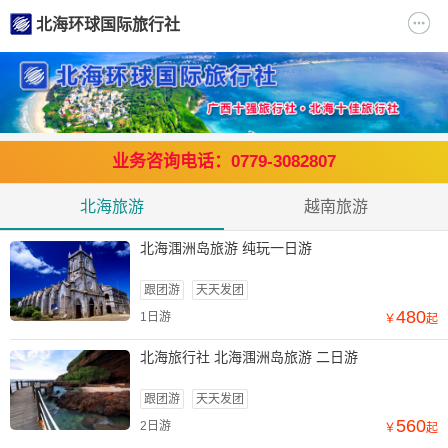
北海环球国际旅行社
业务咨询电话：0779-3082807
北海旅游
越南旅游
北海涠洲岛旅游 纯玩一日游
跟团游
天天发团
480
1日游
￥
起
北海旅行社 北海涠洲岛旅游 二日游
跟团游
天天发团
560
2日游
￥
起