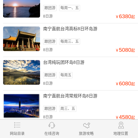
跟团游
每周一、五
6380
8日游
￥
起
南宁直航台湾高标8日环岛游
跟团游
每周三、五
5080
8日游
￥
起
台湾纯玩团环岛8日游
跟团游
每周五
6080
8日游
￥
起
南宁直航台湾常规环岛8日游
跟团游
周三、五
4580
8日游
￥
起
查看更多线路
在线咨询
网站目录
在线咨询
旅游攻略
地理位置