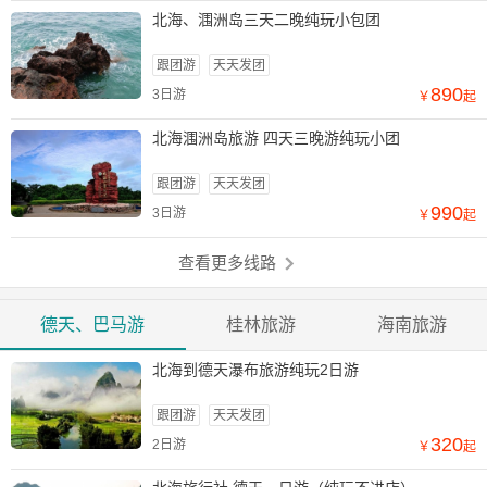
北海、涠洲岛三天二晚纯玩小包团
跟团游
天天发团
890
3日游
￥
起
北海涠洲岛旅游 四天三晚游纯玩小团
跟团游
天天发团
990
3日游
￥
起
查看更多线路
德天、巴马游
桂林旅游
海南旅游
北海到德天瀑布旅游纯玩2日游
跟团游
天天发团
320
2日游
￥
起