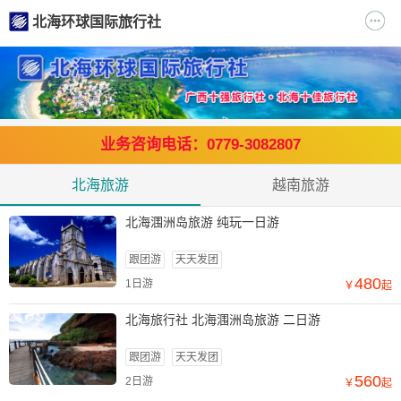
北海环球国际旅行社
业务咨询电话：0779-3082807
北海旅游
越南旅游
北海涠洲岛旅游 纯玩一日游
跟团游
天天发团
480
1日游
￥
起
北海旅行社 北海涠洲岛旅游 二日游
跟团游
天天发团
560
2日游
￥
起