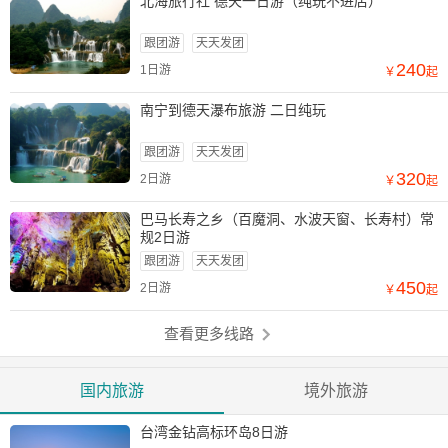
北海旅行社 德天一日游（纯玩不进店）
跟团游
天天发团
240
1日游
￥
起
南宁到德天瀑布旅游 二日纯玩
跟团游
天天发团
320
2日游
￥
起
巴马长寿之乡（百魔洞、水波天窗、长寿村）常
规2日游
跟团游
天天发团
450
2日游
￥
起
查看更多线路
国内旅游
境外旅游
台湾金钻高标环岛8日游